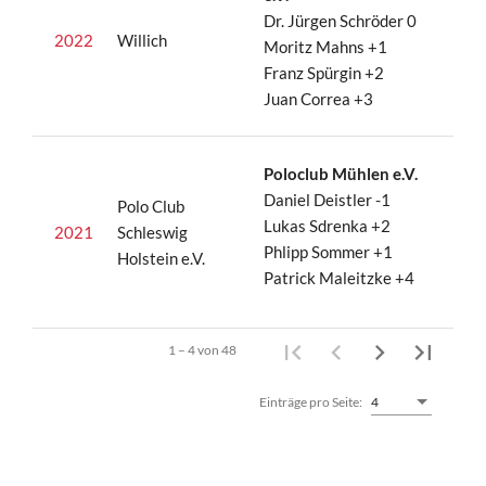
Dr. Jürgen Schröder 0
2022
Willich
Moritz Mahns +1
Franz Spürgin +2
Juan Correa +3
Poloclub Mühlen e.V.
Daniel Deistler -1
Polo Club
Lukas Sdrenka +2
2021
Schleswig
Phlipp Sommer +1
Holstein e.V.
Patrick Maleitzke +4
1 – 4 von 48
Einträge pro Seite:
4