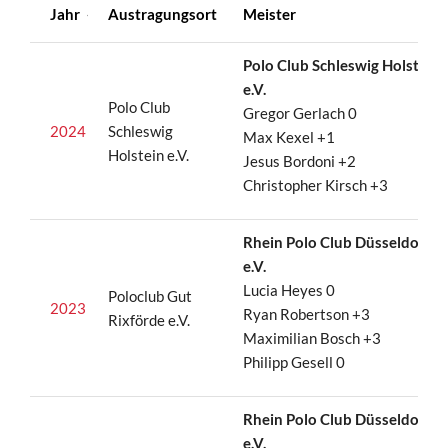
Jahr
Austragungsort
Meister
Polo Club Schleswig Holstein
e.V.
Polo Club
Gregor Gerlach 0
2024
Schleswig
Max Kexel +1
Holstein e.V.
Jesus Bordoni +2
Christopher Kirsch +3
Rhein Polo Club Düsseldorf
e.V.
Lucia Heyes 0
Poloclub Gut
2023
Ryan Robertson +3
Rixförde e.V.
Maximilian Bosch +3
Philipp Gesell 0
Rhein Polo Club Düsseldorf
e.V.