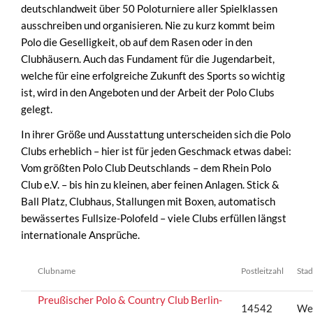
deutschlandweit über 50 Poloturniere aller Spielklassen
ausschreiben und organisieren. Nie zu kurz kommt beim
Polo die Geselligkeit, ob auf dem Rasen oder in den
Clubhäusern. Auch das Fundament für die Jugendarbeit,
welche für eine erfolgreiche Zukunft des Sports so wichtig
ist, wird in den Angeboten und der Arbeit der Polo Clubs
gelegt.
In ihrer Größe und Ausstattung unterscheiden sich die Polo
Clubs erheblich – hier ist für jeden Geschmack etwas dabei:
Vom größten Polo Club Deutschlands – dem Rhein Polo
Club e.V. – bis hin zu kleinen, aber feinen Anlagen. Stick &
Ball Platz, Clubhaus, Stallungen mit Boxen, automatisch
bewässertes Fullsize-Polofeld – viele Clubs erfüllen längst
internationale Ansprüche.
Clubname
Postleitzahl
Stad
Preußischer Polo & Country Club Berlin-
14542
Wer