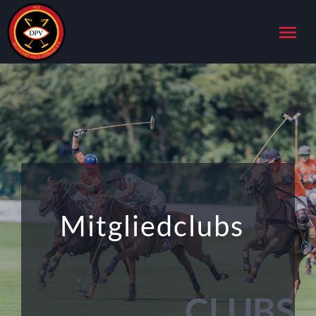
menu
Mitgliedclubs
CLUBS