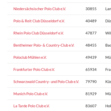
Niedersächsischer Polo Club e.V.
30855
La
Polo & Reit Club Düsseldorf e.V.
40489
Düs
Rhein Polo Club Düsseldorf e.V.
47877
Wil
Bentheimer Polo- & Country-Club e.V.
48455
Ba
Poloclub Mühlen e.V.
49439
Mü
Frankfurter Polo Club e.V.
65934
Fra
Schwarzwald Country- und Polo Club e.V.
79790
Küs
Munich Polo Club e.V.
81929
Mü
La Tarde Polo Club e.V.
83607
Hol