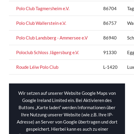
Polo Club Tagmersheim e.V.
86704
Ta
Polo Club Wallerstein e.V.
86757
Wal
Polo Club Landsberg - Ammersee e.V
86940
Sch
Poloclub Schloss Jägersburg e.V.
91330
Eg
Roude Léiw Polo Club
L-1420
Lu
Wir setzen auf unserer Website Google Maps von
Google Ireland Limited ein. Bei Aktivieren des
Buttons „Karte laden“ werden Informationen über
Ihre Nutzung unserer Website (wie z.B. Ihre IP-
Adresse) an Server von Google übertragen und dort
gespeichert. Hierbei kann es auch zu einer