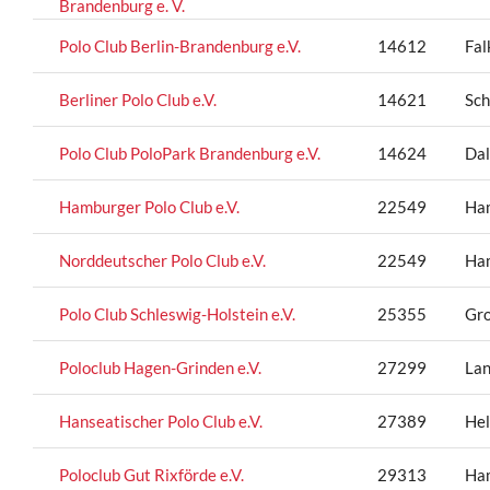
Brandenburg e. V.
Polo Club Berlin-Brandenburg e.V.
14612
Fal
Berliner Polo Club e.V.
14621
Sch
Polo Club PoloPark Brandenburg e.V.
14624
Dal
Hamburger Polo Club e.V.
22549
Ha
Norddeutscher Polo Club e.V.
22549
Ha
Polo Club Schleswig-Holstein e.V.
25355
Gro
Poloclub Hagen-Grinden e.V.
27299
La
Hanseatischer Polo Club e.V.
27389
Hel
Poloclub Gut Rixförde e.V.
29313
Ha